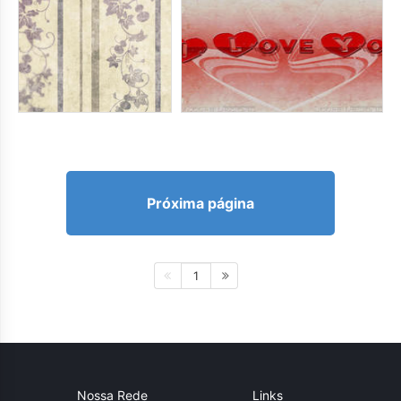
Próxima página
1
Nossa Rede
Links