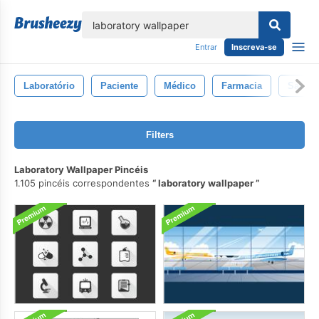
echar
Entrar
Inscreva-se
Laboratório
Paciente
Médico
Farmacia
Saúde
Filters
Laboratory Wallpaper Pincéis
1.105 pincéis correspondentes
laboratory wallpaper