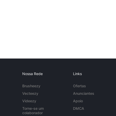
Nossa Rede
Links
Brusheezy
Ofertas
Vecteezy
Anunciantes
Videezy
Apoio
Torne-se um
DMCA
colaborador