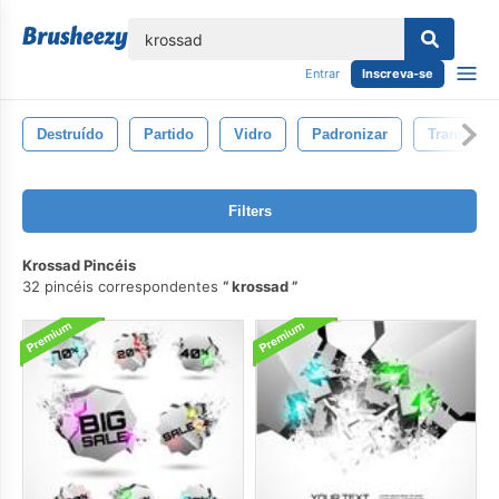
echar
Entrar
Inscreva-se
Destruído
Partido
Vidro
Padronizar
Transpare
Filters
Krossad Pincéis
32 pincéis correspondentes
krossad