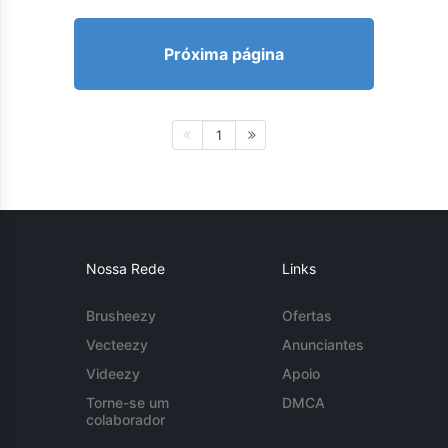
Próxima página
1
Nossa Rede
Links
Brusheezy
Ofertas
Vecteezy
Anunciantes
Videezy
Apoio
Torne-se um
DMCA
colaborador