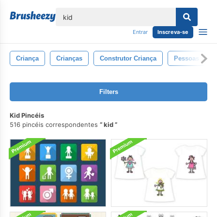
echar
Entrar
Inscreva-se
Criança
Crianças
Construtor Criança
Pessoas
Filters
Kid Pincéis
516 pincéis correspondentes
kid