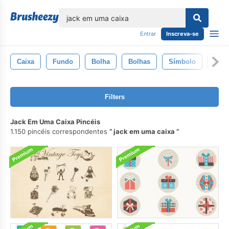
echar
Entrar
Inscreva-se
Caixa
Fundo
Bolha
Bolhas
Símbolo
Des
Filters
Jack Em Uma Caixa Pincéis
1.150 pincéis correspondentes
jack em uma caixa