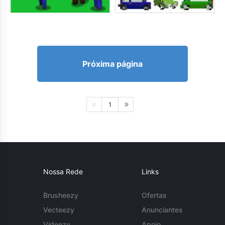
Próxima página
1
Nossa Rede
Links
Brusheezy
Ofertas
Vecteezy
Anunciantes
Videezy
Apoio