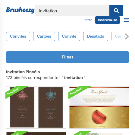
echar
Entrar
Inscreva-se
Convites
Cartões
Convite
Desatado
Cartão
Filters
Invitation Pincéis
173 pincéis correspondentes
invitation