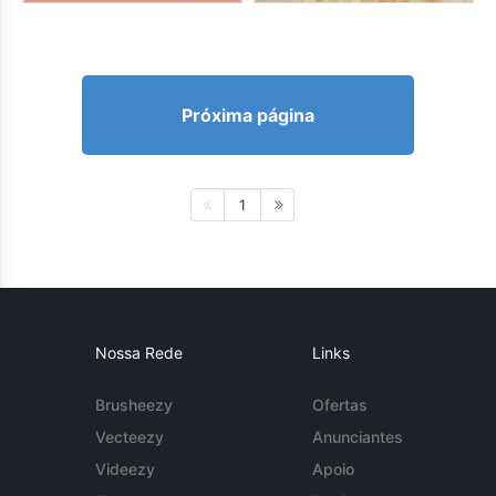
Próxima página
1
Nossa Rede
Links
Brusheezy
Ofertas
Vecteezy
Anunciantes
Videezy
Apoio