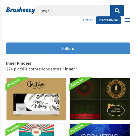
echar
Entrar
Inscreva-se
Filters
Inner Pincéis
274 pincéis correspondentes
inner