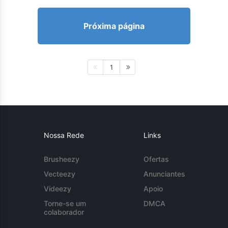
Próxima página
1
Nossa Rede
Links
Brusheezy
Ofertas
Vecteezy
Anunciantes
Videezy
Apoio
Torne-se um
DMCA
colaborador