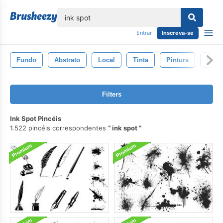
echar
Entrar
Inscreva-se
Fundo
Abstrato
Local
Tinta
Pintura
Preto
Filters
Ink Spot Pincéis
1.522 pincéis correspondentes
ink spot