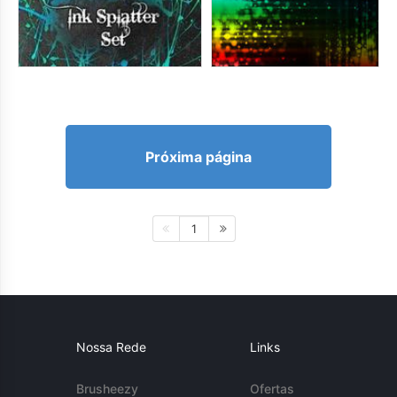
Próxima página
1
Nossa Rede
Links
Brusheezy
Ofertas