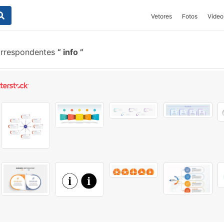
Vetores
Fotos
Vídeo
orrespondentes
info