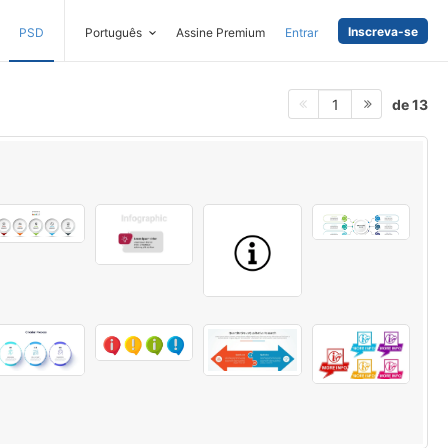
Inscreva-se
PSD
Português
Assine Premium
Entrar
de 13
1