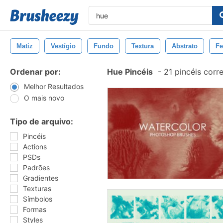
Matiz
Vestígio
Fundo
Textura
Abstrato
Fe
Ordenar por:
Hue Pincéis
-
21 pincéis cor
Melhor Resultados
O mais novo
Tipo de arquivo:
Pincéis
Actions
PSDs
Padrões
Gradientes
Texturas
Símbolos
Formas
Styles