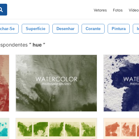
Vetores
Fotos
Vídeo
char-Se
Superfície
Desenhar
Corante
Pintura
I
respondentes
hue