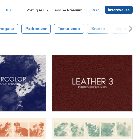
Inscreva-se
PSD
Português
Assine Premium
Entrar
rregular
Padronizar
Texturizado
Branco
Aquarela