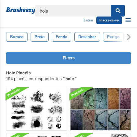
echar
Entrar
Inscreva-se
Buraco
Preto
Fenda
Desenhar
Perigo
Dan
Filters
Hole Pincéis
194 pincéis correspondentes
hole