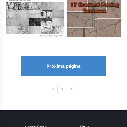
Próxima página
1
Nossa Rede
Links