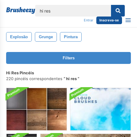
echar
Entrar
Inscreva-se
Explosão
Grunge
Pintura
Filters
Hi Res Pincéis
220 pincéis correspondentes
hi res