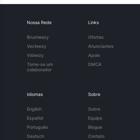
Nossa Rede
Links
Brusheezy
Ofertas
Vecteezy
Anunciantes
Videezy
Apoio
Torne-se um
DMCA
colaborador
Idiomas
Sobre
English
Sobre
Español
Equipe
Português
Blogue
Deutsch
Contato