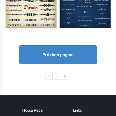
Próxima página
1
Nossa Rede
Links