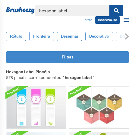
echar
Entrar
Inscreva-se
Rótulo
Fronteira
Desenhar
Decorativo
Etiquet
Filters
Hexagon Label Pincéis
578 pincéis correspondentes
hexagon label