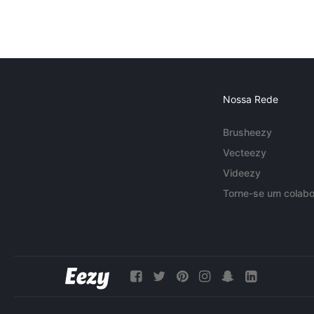
Nossa Rede
Brusheezy
Vecteezy
Videezy
Torne-se um colabo