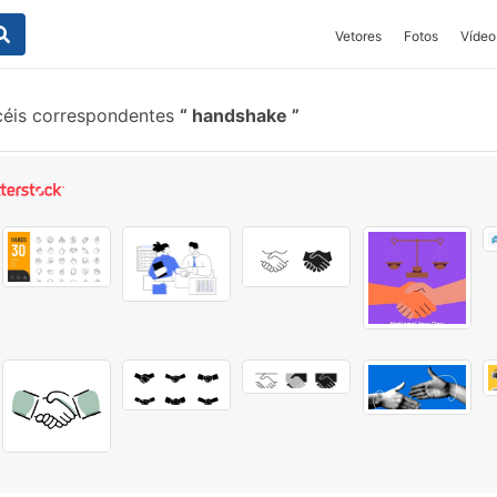
Vetores
Fotos
Vídeo
céis correspondentes
handshake