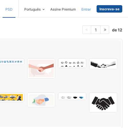
Inscreva-se
PSD
Português
Assine Premium
Entrar
de 12
1