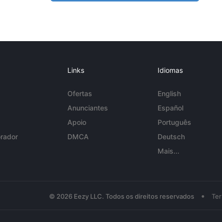
Links
Idiomas
Ofertas
English
Anunciantes
Español
Apoio
Português
rador
DMCA
Deutsch
Mais...
•
© 2026 Eezy LLC. Todos os direitos reservados
Te