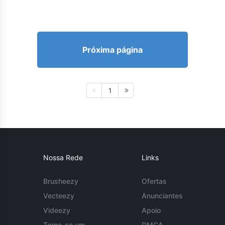
Próxima página
1
Nossa Rede
Links
Brusheezy
Ofertas
Vecteezy
Anunciantes
Videezy
Apoio
Torne-se um
DMCA