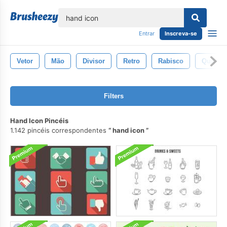
echar
Entrar
Inscreva-se
Vetor
Mão
Divisor
Retro
Rabisco
Quadro
Filters
Hand Icon Pincéis
1.142 pincéis correspondentes
hand icon