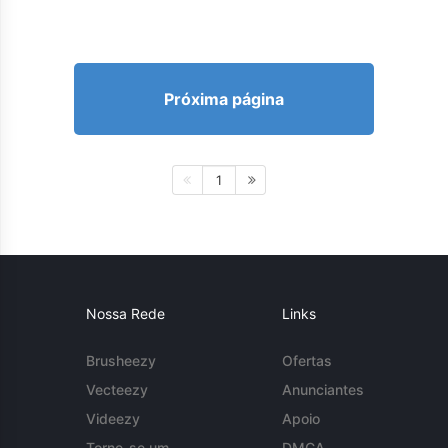
Próxima página
1
Nossa Rede
Links
Brusheezy
Ofertas
Vecteezy
Anunciantes
Videezy
Apoio
Torne-se um
DMCA