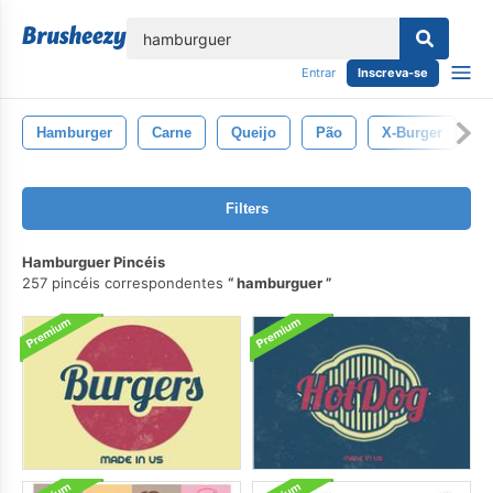
echar
Entrar
Inscreva-se
Hamburger
Carne
Queijo
Pão
X-Burger
H
Filters
Hamburguer Pincéis
257 pincéis correspondentes
hamburguer