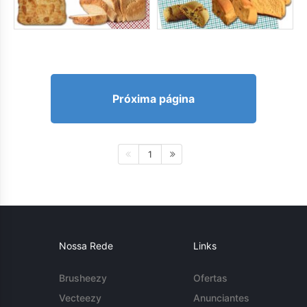
Próxima página
1
Nossa Rede
Links
Brusheezy
Ofertas
Vecteezy
Anunciantes