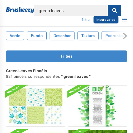
echar
Entrar
Inscreva-se
Verde
Fundo
Desenhar
Textura
Padronizar
Filters
Green Leaves Pincéis
821 pincéis correspondentes
green leaves