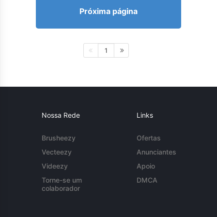
Próxima página
1
Nossa Rede
Links
Brusheezy
Ofertas
Vecteezy
Anunciantes
Videezy
Apoio
Torne-se um
DMCA
colaborador