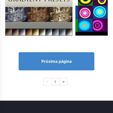
Próxima página
1