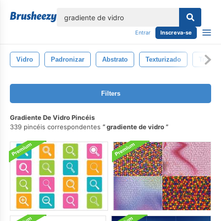
echar
Entrar
Inscreva-se
Vidro
Padronizar
Abstrato
Texturizado
Transp
Filters
Gradiente De Vidro Pincéis
339 pincéis correspondentes
gradiente de vidro