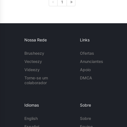
1
Nossa Rede
Links
Brusheezy
Ofertas
Vecteezy
Anunciantes
Videezy
Apoio
Torne-se um
DMCA
colaborador
Idiomas
Sobre
English
Sobre
Español
Equipe