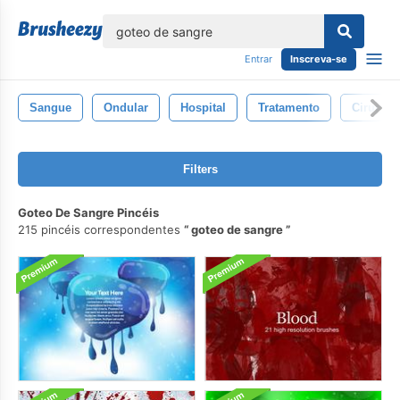
echar
Entrar
Inscreva-se
Sangue
Ondular
Hospital
Tratamento
Cirurgia
Filters
Goteo De Sangre Pincéis
215 pincéis correspondentes
goteo de sangre