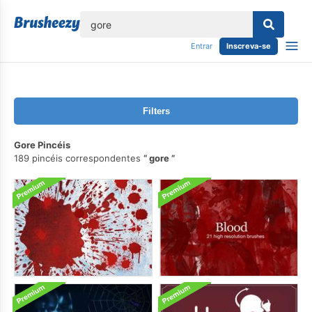
echar
Entrar
Inscreva-se
Filters
Gore Pincéis
189 pincéis correspondentes
gore