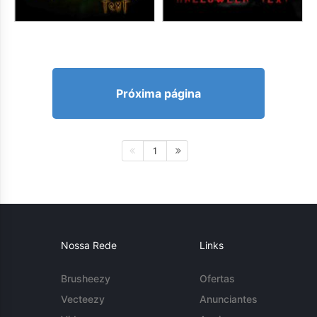
Próxima página
1
Nossa Rede
Links
Brusheezy
Ofertas
Vecteezy
Anunciantes