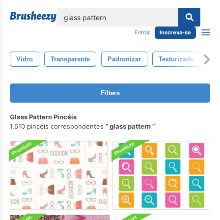
echar
Entrar
Inscreva-se
Vidro
Transparente
Padronizar
Texturizado
De
Filters
Glass Pattern Pincéis
1.610 pincéis correspondentes
glass pattern