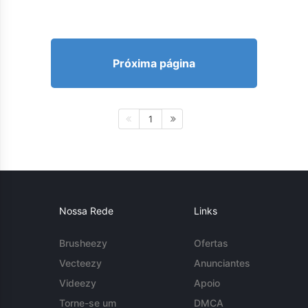
Próxima página
1
Nossa Rede
Links
Brusheezy
Ofertas
Vecteezy
Anunciantes
Videezy
Apoio
Torne-se um
DMCA