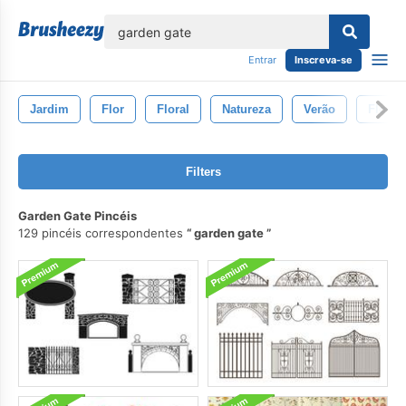
echar
Entrar
Inscreva-se
Jardim
Flor
Floral
Natureza
Verão
Flores
Filters
Garden Gate Pincéis
129 pincéis correspondentes
garden gate