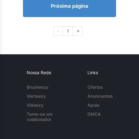
Próxima página
1
Nossa Rede
Links
Brusheezy
Ofertas
Vecteezy
Anunciantes
Videezy
Apoio
Torne-se um
DMCA
colaborador