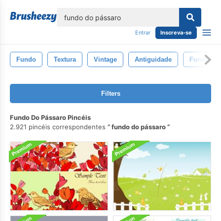
echar
Entrar
Inscreva-se
Fundo
Textura
Vintage
Antiguidade
Fundos
Filters
Fundo Do Pássaro Pincéis
2.921 pincéis correspondentes
fundo do pássaro