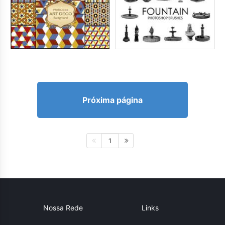
Próxima página
1
Nossa Rede
Links