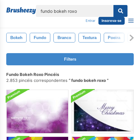
echar
Entrar
Inscreva-se
Bokeh
Fundo
Branco
Textura
Poeira
Gol
Filters
Fundo Bokeh Roxo Pincéis
2.853 pincéis correspondentes
fundo bokeh roxo