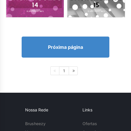
Próxima página
1
Nossa Rede
Links
Brusheezy
Ofertas