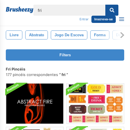
echar
Entrar
Inscreva-se
Livre
Abstrato
Jogo De Escova
Forma
Decorat
Filters
Fri Pincéis
177 pincéis correspondentes
fri