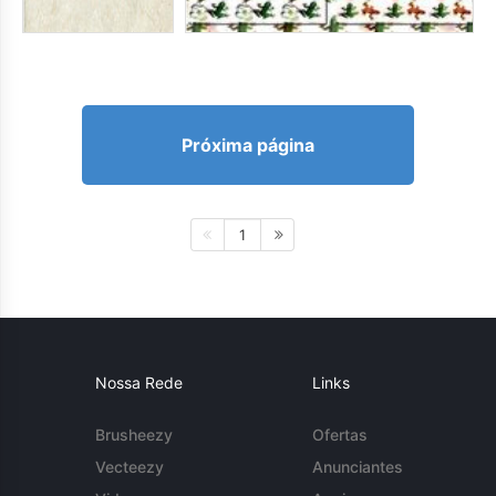
Próxima página
1
Nossa Rede
Links
Brusheezy
Ofertas
Vecteezy
Anunciantes