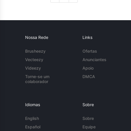
Nossa Rede
Links
Brusheezy
Ofertas
Vecteezy
Anunciantes
Videezy
Apoio
Torne-se um
DMCA
colaborador
Idiomas
Sobre
English
Sobre
Español
Equipe