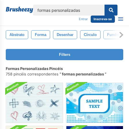
echar
Entrar
Inscreva-se
Abstrato
Forma
Desenhar
Círculo
Fundo
Filters
Formas Personalizadas Pincéis
758 pincéis correspondentes
formas personalizadas