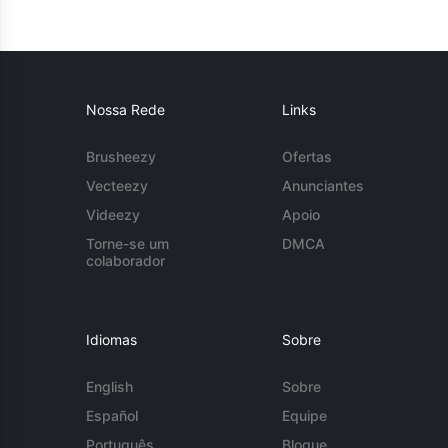
Nossa Rede
Links
Brusheezy
Ofertas
Vecteezy
Anunciantes
Videezy
Apoio
Torne-se um
DMCA
colaborador
Idiomas
Sobre
English
Sobre
Español
Equipe
Português
Blogue