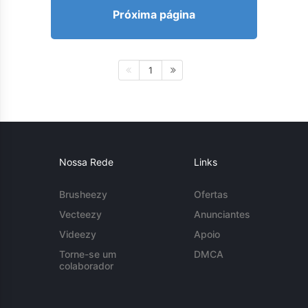
Próxima página
1
Nossa Rede
Links
Brusheezy
Ofertas
Vecteezy
Anunciantes
Videezy
Apoio
Torne-se um
DMCA
colaborador