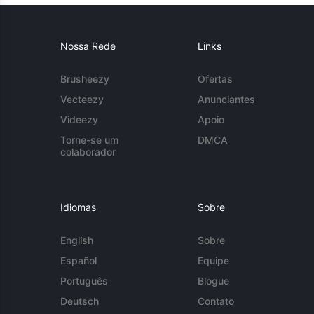
Nossa Rede
Links
Brusheezy
Ofertas
Vecteezy
Anunciantes
Videezy
Apoio
Torne-se um
DMCA
colaborador
Idiomas
Sobre
English
Sobre
Español
Equipe
Português
Blogue
Deutsch
Contato