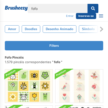
echar
Entrar
Inscreva-se
Amor
Doodles
Desenho Animado
Símbolo
Be
Filters
Fofo Pincéis
1.579 pincéis correspondentes
fofo