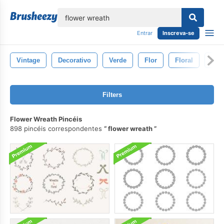
echar
Entrar
Inscreva-se
Vintage
Decorativo
Verde
Flor
Floral
Dec
Filters
Flower Wreath Pincéis
898 pincéis correspondentes
flower wreath