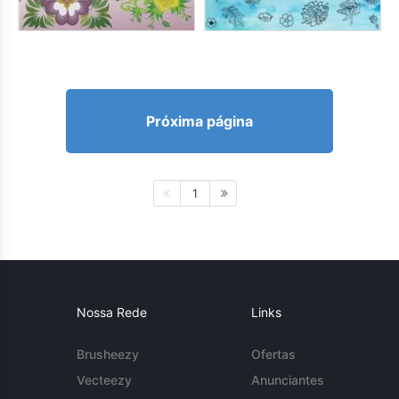
Próxima página
1
Nossa Rede
Links
Brusheezy
Ofertas
Vecteezy
Anunciantes