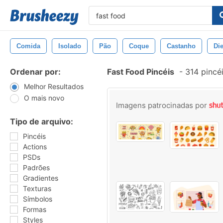
Comida
Isolado
Pão
Coque
Castanho
Die
Ordenar por:
Fast Food Pincéis
-
314 pincé
Melhor Resultados
O mais novo
Imagens patrocinadas por
Tipo de arquivo:
Pincéis
Actions
PSDs
Padrões
Gradientes
Texturas
Símbolos
Formas
Styles