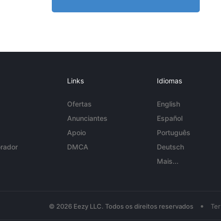
Links
Idiomas
Ofertas
English
Anunciantes
Español
Apoio
Português
rador
DMCA
Deutsch
Mais...
•
© 2026 Eezy LLC. Todos os direitos reservados
Te