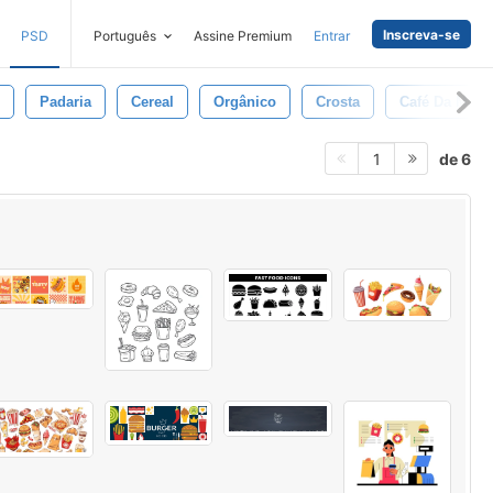
Inscreva-se
PSD
Português
Assine Premium
Entrar
Padaria
Cereal
Orgânico
Crosta
Café Da Manh
de 6
1