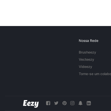
Nossa Rede
Brusheezy
Vecteezy
Videezy
Torne-se um colabo