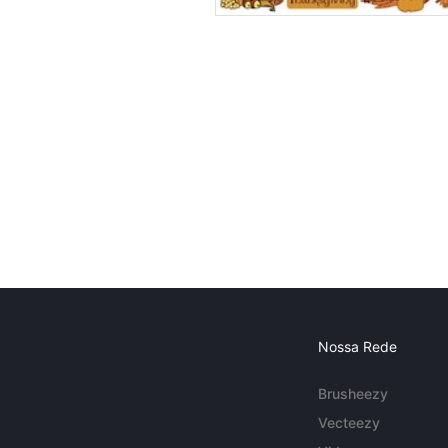
Nossa Rede
Brusheezy
Vecteezy