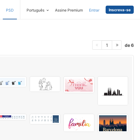
Inscreva-se
PSD
Português
Assine Premium
Entrar
de 6
1