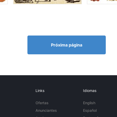
Próxima página
Links
Idiomas
Ofertas
English
Anunciantes
Español