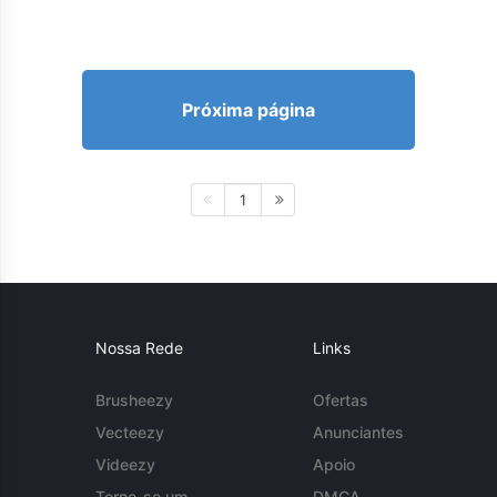
Próxima página
1
Nossa Rede
Links
Brusheezy
Ofertas
Vecteezy
Anunciantes
Videezy
Apoio
Torne-se um
DMCA