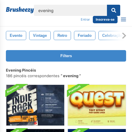
echar
Entrar
Inscreva-se
Evento
Vintage
Retro
Feriado
Celebração
Filters
Evening Pincéis
186 pincéis correspondentes
evening