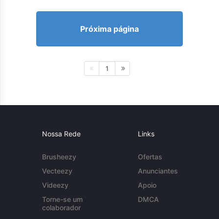
Próxima página
1
Nossa Rede
Links
Brusheezy
Ofertas
Vecteezy
Anunciantes
Videezy
Apoio
Torne-se um
DMCA
colaborador