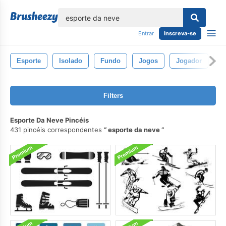
echar
Entrar
Inscreva-se
Esporte
Isolado
Fundo
Jogos
Jogador
B
Filters
Esporte Da Neve Pincéis
431 pincéis correspondentes
esporte da neve