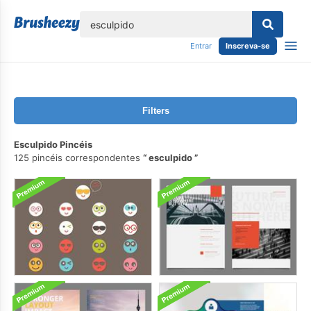
echar
Entrar
Inscreva-se
Filters
Esculpido Pincéis
125 pincéis correspondentes
esculpido