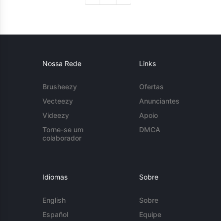
Nossa Rede
Links
Brusheezy
Ofertas
Vecteezy
Anunciantes
Videezy
Apoio
Torne-se um
DMCA
colaborador
Idiomas
Sobre
English
Sobre
Español
Equipe