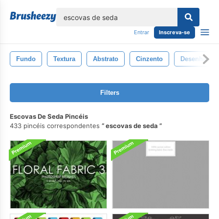
echar
Entrar
Inscreva-se
Fundo
Textura
Abstrato
Cinzento
Desenhar
Filters
Escovas De Seda Pincéis
433 pincéis correspondentes
escovas de seda