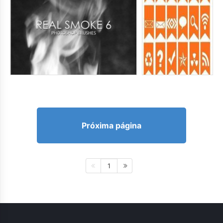
Próxima página
1