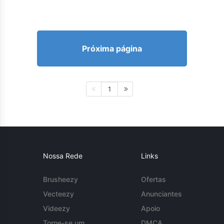
Próxima página
1
Nossa Rede
Links
Brusheezy
Ofertas
Vecteezy
Anunciantes
Videezy
Apoio
Torne-se um
DMCA