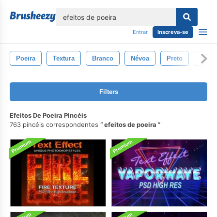
echar
Entrar
Inscreva-se
Poeira
Textura
Branco
Névoa
Preto
Isola
Filters
Efeitos De Poeira Pincéis
763 pincéis correspondentes
efeitos de poeira