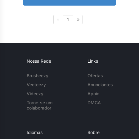
1
Nossa Rede
Links
Brusheezy
Ofertas
Vecteezy
Anunciantes
Videezy
Apoio
Torne-se um
DMCA
colaborador
Idiomas
Sobre