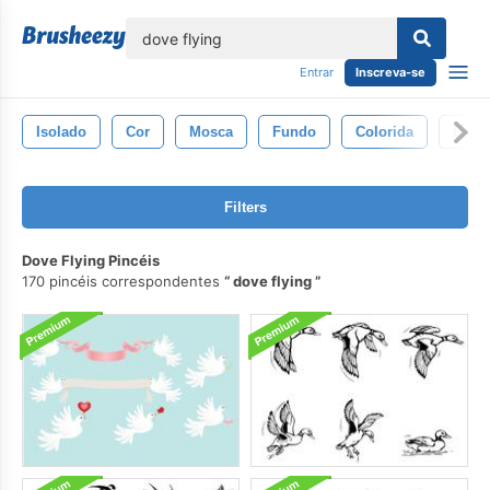
echar
Entrar
Inscreva-se
Isolado
Cor
Mosca
Fundo
Colorida
Bran
Filters
Dove Flying Pincéis
170 pincéis correspondentes
dove flying