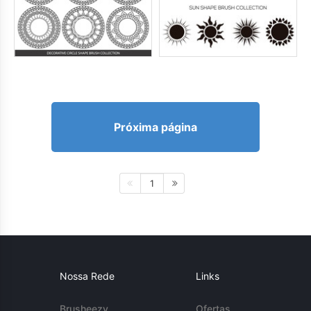
Próxima página
1
Nossa Rede
Links
Brusheezy
Ofertas