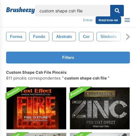
echar
Entrar
Inscreva-se
Forma
Fundo
Abstrato
Cor
Símbolo
Con
Filters
Custom Shape Csh File Pincéis
811 pincéis correspondentes
custom shape csh file