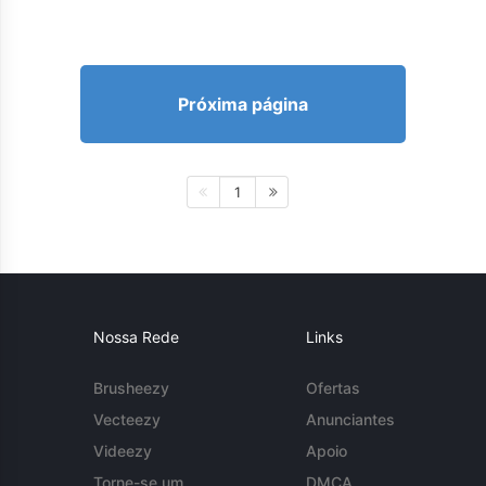
Próxima página
1
Nossa Rede
Links
Brusheezy
Ofertas
Vecteezy
Anunciantes
Videezy
Apoio
Torne-se um
DMCA