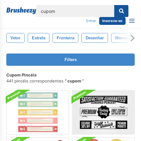
echar
Entrar
Inscreva-se
Vetor
Estrela
Fronteira
Desenhar
Mercado
Filters
Cupom Pincéis
441 pincéis correspondentes
cupom