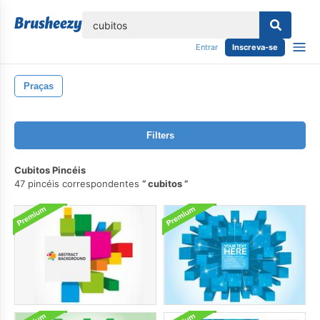
echar
Entrar
Inscreva-se
Praças
Filters
Cubitos Pincéis
47 pincéis correspondentes
cubitos