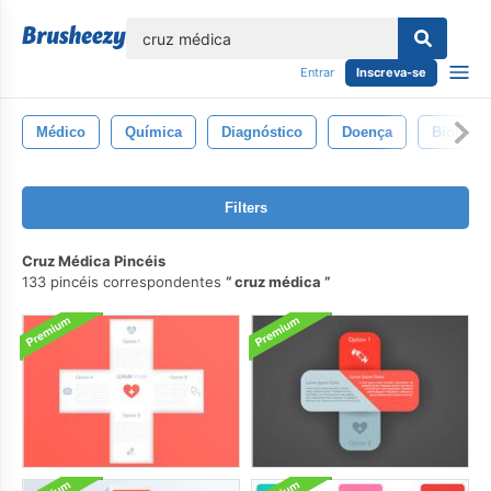
echar
Entrar
Inscreva-se
Médico
Química
Diagnóstico
Doença
Biologia
Filters
Cruz Médica Pincéis
133 pincéis correspondentes
cruz médica