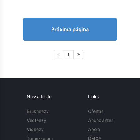
Próxima página
1
Nossa Rede
Links
Brusheezy
Ofertas
Vecteezy
Anunciantes
Videezy
Apoio
Torne-se um
DMCA