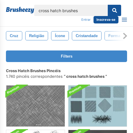
echar
Entrar
Inscreva-se
Cruz
Religião
Ícone
Cristandade
Forma
C
Filters
Cross Hatch Brushes Pincéis
1.740 pincéis correspondentes
cross hatch brushes