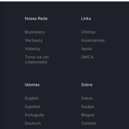
Nossa Rede
Links
Brusheezy
Ofertas
Vecteezy
Anunciantes
Videezy
Apoio
Torne-se um
DMCA
colaborador
Idiomas
Sobre
English
Sobre
Español
Equipe
Português
Blogue
Deutsch
Contato