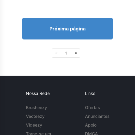
Próxima página
1
Nossa Rede
Links
Brusheezy
Ofertas
Vecteezy
Anunciantes
Videezy
Apoio
Torne-se um
DMCA