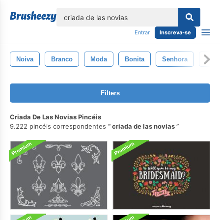
echar
Entrar
Inscreva-se
Noiva
Branco
Moda
Bonita
Senhora
Vesti
Filters
Criada De Las Novias Pincéis
9.222 pincéis correspondentes
criada de las novias