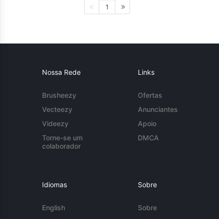
1
Nossa Rede
Links
Brusheezy
Ofertas
Vecteezy
Anunciantes
Videezy
Apoio
Torne-se um
DMCA
colaborador
Idiomas
Sobre
English
Sobre