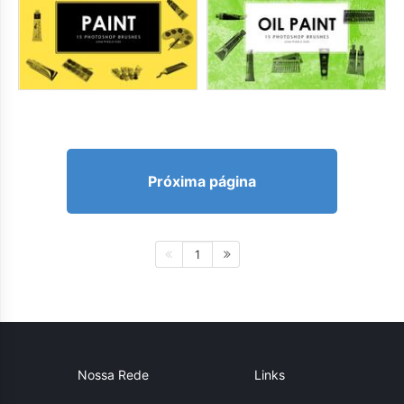
Próxima página
1
Nossa Rede
Links