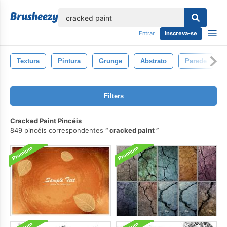
echar
Entrar
Inscreva-se
Textura
Pintura
Grunge
Abstrato
Parede
Filters
Cracked Paint Pincéis
849 pincéis correspondentes
cracked paint