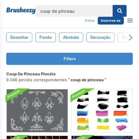
echar
Entrar
Inscreva-se
Desenhar
Fundo
Abstrato
Decoração
Vintage
Filters
Coup De Pinceau Pincéis
9.046 pincéis correspondentes
coup de pinceau