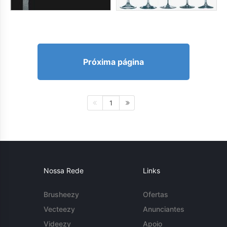
Próxima página
1
Nossa Rede
Links
Brusheezy
Ofertas
Vecteezy
Anunciantes
Videezy
Apoio