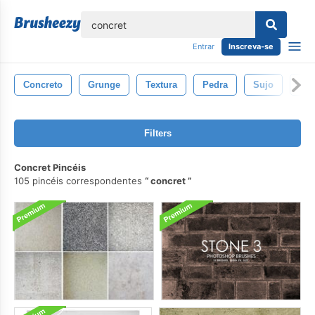
echar
Entrar
Inscreva-se
Concreto
Grunge
Textura
Pedra
Sujo
Fu
Filters
Concret Pincéis
105 pincéis correspondentes
concret