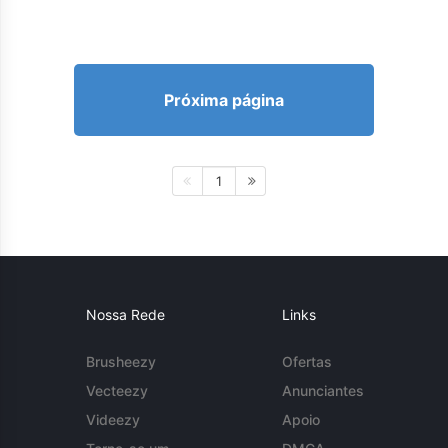
Próxima página
1
Nossa Rede
Links
Brusheezy
Ofertas
Vecteezy
Anunciantes
Videezy
Apoio